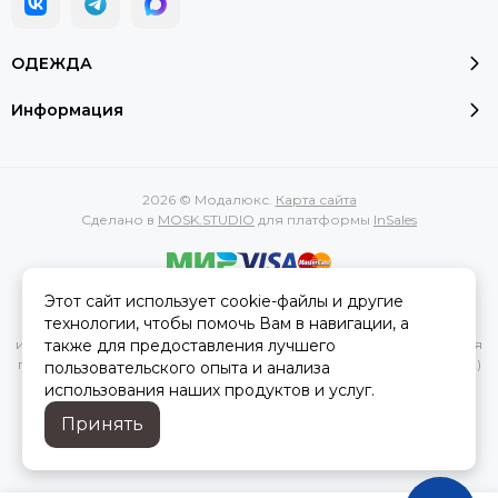
ОДЕЖДА
Информация
2026 © Модалюкс.
Карта сайта
Сделано в
MOSK.STUDIO
для платформы
InSales
Этот сайт использует cookie-файлы и другие
Вся представленная на сайте информация, касающаяся
технологии, чтобы помочь Вам в навигации, а
характеристик, стоимости товаров и услуг, носит
также для предоставления лучшего
информационный характер и ни при каких условиях не является
публичной офертой, определяемой положениями Статьи 437(2)
пользовательского опыта и анализа
Гражданского кодекса РФ.
использования наших продуктов и услуг.
Принять