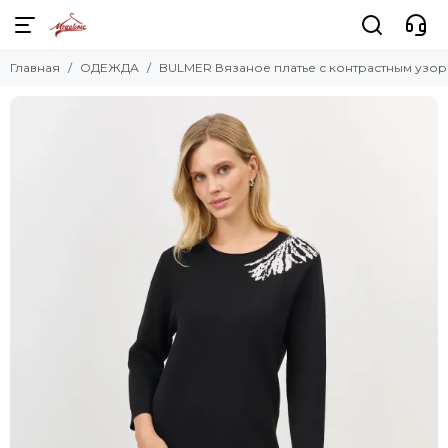
Главная
ОДЕЖДА
BULMER Вязаное платье с контрастным узо