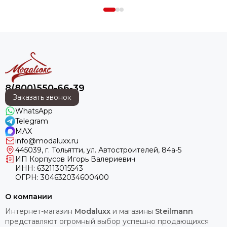
8(800)550-66-39
Заказать звонок
WhatsApp
Telegram
MAX
info@modaluxx.ru
445039, г. Тольятти, ул. Автостроителей, 84а-5
ИП Корпусов Игорь Валериевич
ИНН: 632113015543
ОГРН: 304632034600400
О компании
Интернет-магазин
Modaluxx
и магазины
Steilmann
представляют огромный выбор успешно продающихся