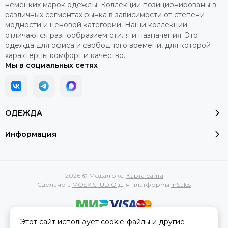
немецких марок одежды. Коллекции позиционированы в
различных сегментах рынка в зависимости от степени
модности и ценовой категории. Наши коллекции
отличаются разнообразием стиля и назначения. Это
одежда для офиса и свободного времени, для которой
характерны комфорт и качество.
Мы в социальных сетях
ОДЕЖДА
Информация
2026 © Модалюкс.
Карта сайта
Сделано в
MOSK.STUDIO
для платформы
InSales
Этот сайт использует cookie-файлы и другие
Вся представленная на сайте информация, касающаяся