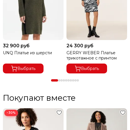
32 900 руб
24 300 руб
В ГОРОДА ДАЛЬНЕВОСТОЧНОГО РЕГИОНА ДОСТАВКА
UNQ Платье из шерсти
GERRY WEBER Платье
ОСУЩЕСТВЛЯЕТСЯ ПО ПРЕДОПЛАТЕ.
трикотажное с принтом
ПРИ ВЫКУПЕ ЗАКАЗА ОТ 8000 РУБЛЕЙ ДОСТАВКА
Выбрать
Выбрать
БЕСПЛАТНАЯ.
ПРИ ОТКАЗЕ ОТ ПОСЫЛКИ И ЕСЛИ СУММА ТОВАРА ПРИ
ЧАСТИЧНОМ ВЫКУПЕ
Покупают вместе
ЗАКАЗА МЕНЕЕ 8000 РУБ.,
ПОЛУЧАТЕЛЬ ОПЛАЧИВАЕТ
ДОСТАВКУ 100%.
−30%