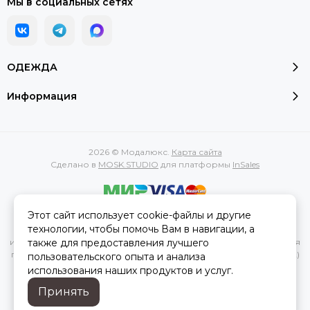
Мы в социальных сетях
ОДЕЖДА
Информация
2026 © Модалюкс.
Карта сайта
Сделано в
MOSK.STUDIO
для платформы
InSales
Этот сайт использует cookie-файлы и другие
Вся представленная на сайте информация, касающаяся
технологии, чтобы помочь Вам в навигации, а
характеристик, стоимости товаров и услуг, носит
также для предоставления лучшего
информационный характер и ни при каких условиях не является
публичной офертой, определяемой положениями Статьи 437(2)
пользовательского опыта и анализа
Гражданского кодекса РФ.
использования наших продуктов и услуг.
Принять